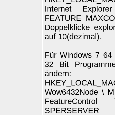
Internet Explor
FEATURE_MAXCO
Doppelklicke expl
auf 10(dezimal).
Für Windows 7 64 B
32 Bit Programm
ändern:
HKEY_LOCAL
Wow6432Node \ Micr
FeatureContro
SPERSERVER