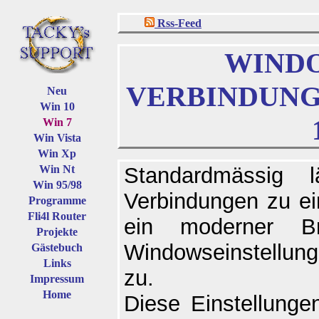
Rss-Feed
WINDO
VERBINDUNG
Neu
Win 10
Win 7
Win Vista
Win Xp
Win Nt
Standardmässig
Win 95/98
Verbindungen zu ei
Programme
Fli4l Router
ein moderner B
Projekte
Windowseinstellung
Gästebuch
Links
zu.
Impressum
Home
Diese Einstellunge