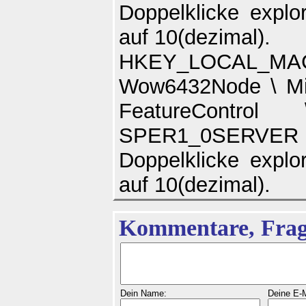
Doppelklicke expl
auf 10(dezimal).
HKEY_LOCAL
Wow6432Node \ Micr
FeatureContro
SPER1_0SERVER
Doppelklicke expl
auf 10(dezimal).
Kommentare, Frag
Dein Name:
Deine E-M